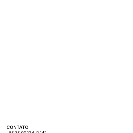
CONTATO
+55 75 99234-8443