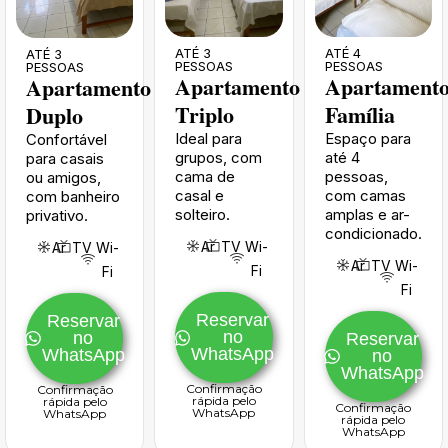
ATÉ 4
ATÉ 3
ATÉ 3
PESSOAS
PESSOAS
PESSOAS
Apartament
Apartamento
Apartamento
Família
Triplo
Duplo
Espaço para
Ideal para
Confortável
até 4
grupos, com
para casais
pessoas,
cama de
ou amigos,
com camas
casal e
com banheiro
amplas e ar-
solteiro.
privativo.
condicionado.
Ar
TV
Wi-
Ar
TV
Wi-
Ar
TV
Wi-
Fi
Fi
Fi
Reservar
Reservar
no
no
Reservar
WhatsApp
WhatsApp
no
WhatsApp
Confirmação
Confirmação
rápida pelo
rápida pelo
Confirmação
WhatsApp
WhatsApp
rápida pelo
WhatsApp