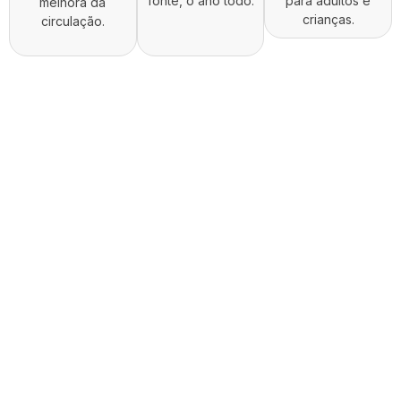
fonte, o ano todo.
para adultos e
melhora da
crianças.
circulação.