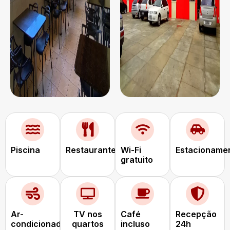
Piscina
Restaurante
Wi-Fi
Estacioname
gratuito
Ar-
TV nos
Café
Recepção
condicionado
quartos
incluso
24h